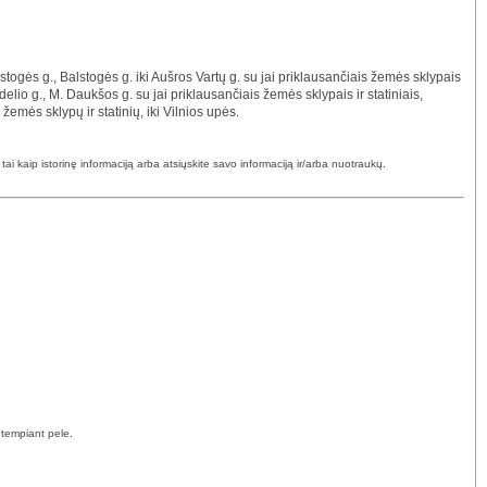
alstogės g., Balstogės g. iki Aušros Vartų g. su jai priklausančiais žemės sklypais
zdelio g., M. Daukšos g. su jai priklausančiais žemės sklypais ir statiniais,
žemės sklypų ir statinių, iki Vilnios upės.
i kaip istorinę informaciją arba atsiųskite savo informaciją ir/arba nuotraukų.
 tempiant pele.