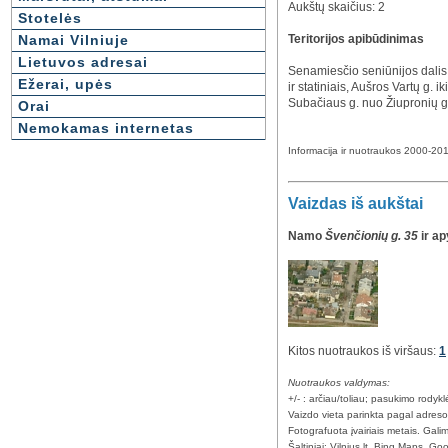
Aukštų skaičius: 2
Stotelės
Teritorijos apibūdinimas
Namai Vilniuje
Lietuvos adresai
Senamiesčio seniūnijos dalis, a
Ežerai, upės
ir statiniais, Aušros Vartų g. 
Subačiaus g. nuo Žiupronių g. i
Orai
Nemokamas internetas
Informacija ir nuotraukos 2000-2010
Vaizdas iš aukštai
Namo
Švenčionių g. 35
ir ap
Kitos nuotraukos iš viršaus:
1
Nuotraukos valdymas:
+/- : arčiau/toliau; pasukimo rody
Vaizdo vieta parinkta pagal adres
Fotografuota įvairiais metais. Galim
Šaltiniai: Vilnius.lt, Bing Maps, G