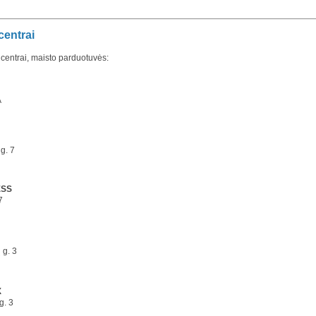
centrai
centrai, maisto parduotuvės:
A
g. 7
ESS
7
 g. 3
X
g. 3