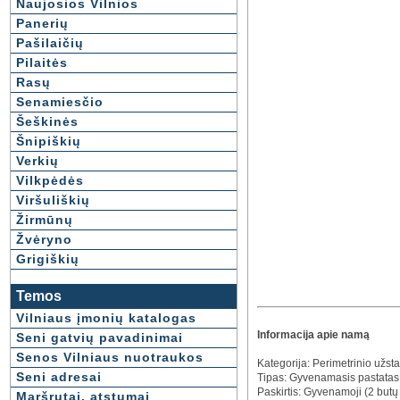
Naujosios Vilnios
Panerių
Pašilaičių
Pilaitės
Rasų
Senamiesčio
Šeškinės
Šnipiškių
Verkių
Vilkpėdės
Viršuliškių
Žirmūnų
Žvėryno
Grigiškių
Temos
Vilniaus įmonių katalogas
Informacija apie namą
Seni gatvių pavadinimai
Senos Vilniaus nuotraukos
Kategorija: Perimetrinio už
Seni adresai
Tipas: Gyvenamasis pastatas
Paskirtis: Gyvenamoji (2 butų
Maršrutai, atstumai