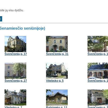
te ją visu dydžiu.
(Senamiesčio seniūnijoje)
Švenčionių g. 37
Švenčionių g. 31
Švenčionių g. 
Švenčionių g. 27
Vitebsko g. 5
Švenčionių g. 
Vitebsko g. 7
Balstogės g. 12
Švenčionių g. 