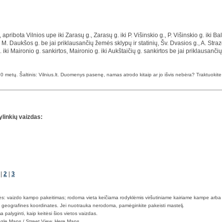
pribota Vilnios upe iki Zarasų g., Zarasų g. iki P. Višinskio g., P. Višinskio g. iki B
iki M. Daukšos g. be jai priklausančių žemės sklypų ir statinių, Šv. Dvasios g., A. Stra
ki Maironio g. sankirtos, Maironio g. iki Aukštaičių g. sankirtos be jai priklausančių 
 metų. Šaltinis: Vilnius.lt. Duomenys pasenę, namas atrodo kitaip ar jo išvis nebėra? Traktuokite ta
ylinkių vaizdas:
|
2
|
3
klės: vaizdo kampo pakeitimas; rodoma vieta keičiama rodyklėmis viršutiniame kairiame kampe arba
o geografines koordinates. Jei nuotrauka nerodoma, pamėginkite pakeisti mastelį.
a palyginti, kaip keitėsi šios vietos vaizdas.
oogle Maps / Street View, Here Maps