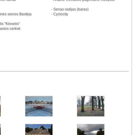
- Senas radijas (baras)
binės sienos Bastėja
- Cyclocity
is "Klevelis"
vasios cerkvė