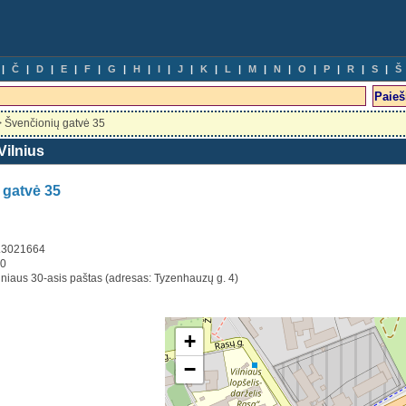
Č
D
E
F
G
H
I
J
K
L
M
N
O
P
R
S
Š
 Švenčionių gatvė 35
Vilnius
 gatvė 35
5.3021664
50
ilniaus 30-asis paštas (adresas: Tyzenhauzų g. 4)
+
−