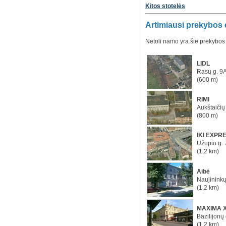
Kitos stotelės
Artimiausi prekybos 
Netoli namo yra šie prekybos 
LIDL
Rasų g. 9
(600 m)
RIMI
Aukštaičių 
(800 m)
IKI EXPR
Užupio g. 
(1,2 km)
Aibė
Naujininkų
(1,2 km)
MAXIMA 
Bazilijonų 
(1,2 km)