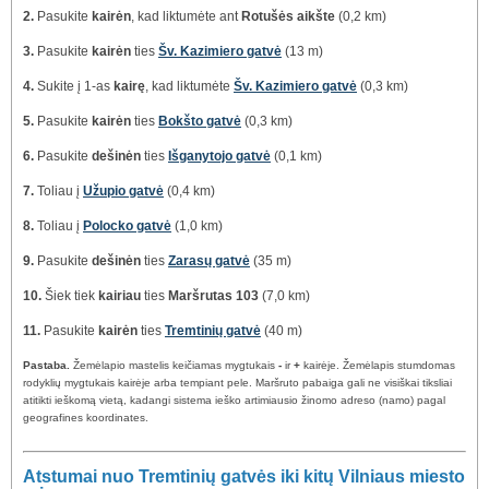
2.
Pasukite
kairėn
, kad liktumėte ant
Rotušės aikšte
(0,2 km)
3.
Pasukite
kairėn
ties
Šv. Kazimiero gatvė
(13 m)
4.
Sukite į 1-as
kairę
, kad liktumėte
Šv. Kazimiero gatvė
(0,3 km)
5.
Pasukite
kairėn
ties
Bokšto gatvė
(0,3 km)
6.
Pasukite
dešinėn
ties
Išganytojo gatvė
(0,1 km)
7.
Toliau į
Užupio gatvė
(0,4 km)
8.
Toliau į
Polocko gatvė
(1,0 km)
9.
Pasukite
dešinėn
ties
Zarasų gatvė
(35 m)
10.
Šiek tiek
kairiau
ties
Maršrutas 103
(7,0 km)
11.
Pasukite
kairėn
ties
Tremtinių gatvė
(40 m)
Pastaba.
Žemėlapio mastelis keičiamas mygtukais
-
ir
+
kairėje. Žemėlapis stumdomas
rodyklių mygtukais kairėje arba tempiant pele. Maršruto pabaiga gali ne visiškai tiksliai
atitikti ieškomą vietą, kadangi sistema ieško artimiausio žinomo adreso (namo) pagal
geografines koordinates.
Atstumai nuo Tremtinių gatvės iki kitų Vilniaus miesto