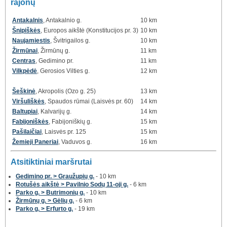
rajonų
Antakalnis
, Antakalnio g.
10 km
Šnipiškės
, Europos aikštė (Konstitucijos pr. 3)
10 km
Naujamiestis
, Švitrigailos g.
10 km
Žirmūnai
, Žirmūnų g.
11 km
Centras
, Gedimino pr.
11 km
Vilkpėdė
, Gerosios Vilties g.
12 km
Šeškinė
, Akropolis (Ozo g. 25)
13 km
Viršuliškės
, Spaudos rūmai (Laisvės pr. 60)
14 km
Baltupiai
, Kalvarijų g.
14 km
Fabijoniškės
, Fabijoniškių g.
15 km
Pašilaičiai
, Laisvės pr. 125
15 km
Žemieji Paneriai
, Vaduvos g.
16 km
Atsitiktiniai maršrutai
Gedimino pr. > Graužupių g.
- 10 km
Rotušės aikštė > Pavilnio Sodų 11-oji g.
- 6 km
Parko g. > Butrimonių g.
- 10 km
Žirmūnų g. > Gėlių g.
- 6 km
Parko g. > Erfurto g.
- 19 km