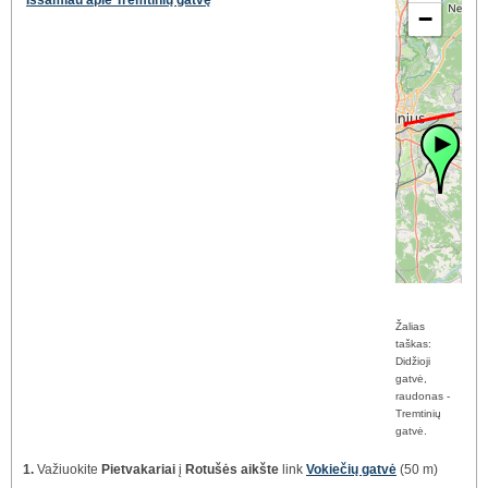
Išsamiau apie Tremtinių gatvę
−
Žalias
taškas:
Didžioji
gatvė,
raudonas -
Tremtinių
gatvė.
1.
Važiuokite
Pietvakariai
į
Rotušės aikšte
link
Vokiečių gatvė
(50 m)