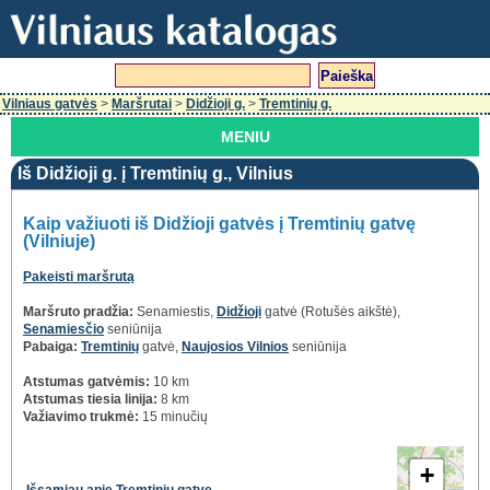
Vilniaus gatvės
>
Maršrutai
>
Didžioji g.
>
Tremtinių g.
MENIU
Iš Didžioji g. į Tremtinių g., Vilnius
Kaip važiuoti iš Didžioji gatvės į Tremtinių gatvę
(Vilniuje)
Pakeisti maršrutą
Maršruto pradžia:
Senamiestis,
Didžioji
gatvė (Rotušės aikštė),
Senamiesčio
seniūnija
Pabaiga:
Tremtinių
gatvė,
Naujosios Vilnios
seniūnija
Atstumas gatvėmis:
10 km
Atstumas tiesia linija:
8 km
Važiavimo trukmė:
15 minučių
+