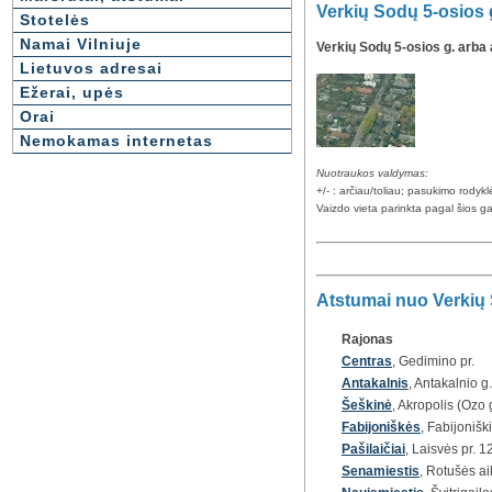
Verkių Sodų 5-osios 
Stotelės
Namai Vilniuje
Verkių Sodų 5-osios g. arba 
Lietuvos adresai
Ežerai, upės
Orai
Nemokamas internetas
Nuotraukos valdymas:
+/- : arčiau/toliau; pasukimo rody
Vaizdo vieta parinkta pagal šios ga
Atstumai nuo Verkių S
Rajonas
Centras
, Gedimino pr.
Antakalnis
, Antakalnio g.
Šeškinė
, Akropolis (Ozo 
Fabijoniškės
, Fabijoniški
Pašilaičiai
, Laisvės pr. 1
Senamiestis
, Rotušės ai