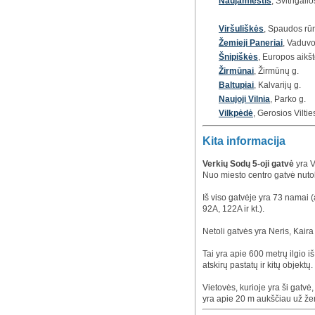
Naujamiestis
, Švitrigailo
Viršuliškės
, Spaudos rūm
Žemieji Paneriai
, Vaduvo
Šnipiškės
, Europos aikšt
Žirmūnai
, Žirmūnų g.
Baltupiai
, Kalvarijų g.
Naujoji Vilnia
, Parko g.
Vilkpėdė
, Gerosios Viltie
Kita informacija
Verkių Sodų 5-oji gatvė
yra V
Nuo miesto centro gatvė nutol
Iš viso gatvėje yra 73 namai 
92A, 122A ir kt.).
Netoli gatvės yra Neris, Kaira 
Tai yra apie 600 metrų ilgio iš
atskirų pastatų ir kitų objektų.
Vietovės, kurioje yra ši gatvė
yra apie 20 m aukščiau už že