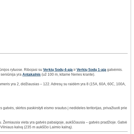
nijos rytuose. Ribojasi su
Verkių Sodų 4-ąja
ir
Verkių Sodų 1-ąja
gatvėmis.
 seniūnija yra
Antakalnis
(už 100 m, kitame Neries krante).
umeris yra 2, didžiausias – 122. Adresų su raidėm yra 8 (15A, 60A, 60C, 100A,
 gatvės, skirtos paskirstyti eismo srautus į nedideles teritorijas, privažiuoti prie
iau. Žemiausia vieta yra gatvės pabaigoje, aukščiausia – gatvės pradžioje. Gatvė
Vilniaus kalvą (235 m aukščio Laimio kalną).