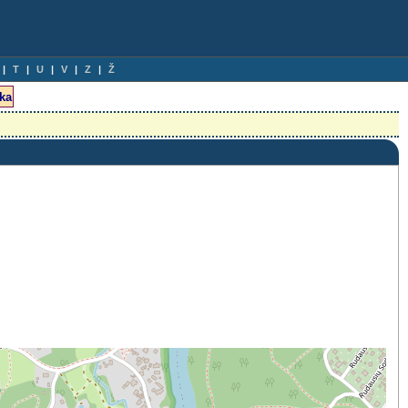
T
U
V
Z
Ž