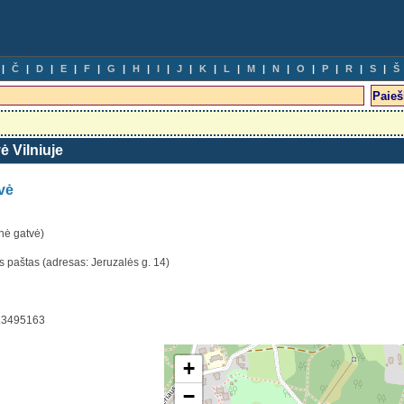
Č
D
E
F
G
H
I
J
K
L
M
N
O
P
R
S
Š
ė Vilniuje
vė
nė gatvė)
is paštas (adresas: Jeruzalės g. 14)
5.3495163
+
−