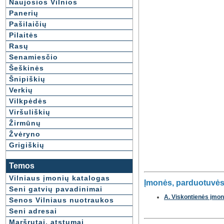
Naujosios Vilnios
Panerių
Pašilaičių
Pilaitės
Rasų
Senamiesčio
Šeškinės
Šnipiškių
Verkių
Vilkpėdės
Viršuliškių
Žirmūnų
Žvėryno
Grigiškių
Temos
Vilniaus įmonių katalogas
Įmonės, parduotuvės,
Seni gatvių pavadinimai
A. Viskontienės įmonė
Senos Vilniaus nuotraukos
Seni adresai
Maršrutai, atstumai