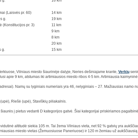
s g.
16 km
ai (Laisvės pr. 60)
14 km
s g.
19 km
ė (Konstitucijos pr. 3)
11 km
9 km
8 km
20 km
s g.
15 km
erkiuose, Vilniaus miesto šiaurinėje dalyje, Neries dešiniajame krante,
Verkių
seniū
usi apie 9 km, atstumas iki artimiausios miesto ribos 4-5 km. Artimiausia kaimyninė
(adresai). Namų su lyginiais numeriais yra 46, nelyginiais – 27. Mažiausias namo n
(upė), Riešė (upė), Staviškių piliakalnis.
 šiaurės į pietus vedanti D kategorijos gatvė. Šiai kategorijai priskiriamos pagalbinės
, vidutinė altitudė siekia 105 m. Tai žema Vilniaus vieta, net 92 % gatvių yra aukšč
miausias miesto vietas (Žemuosiuose Paneriuose) ir 120 m žemiau už aukščiausią 