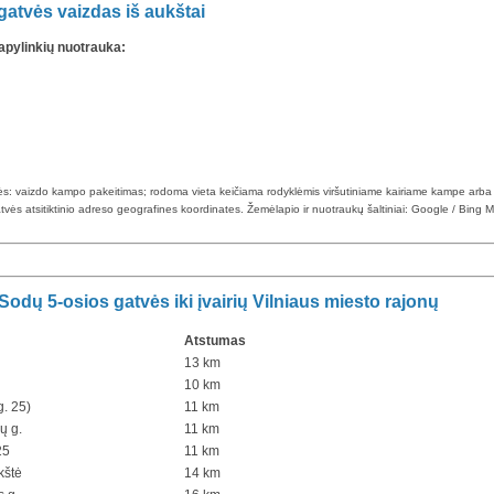
gatvės vaizdas iš aukštai
apylinkių nuotrauka:
klės: vaizdo kampo pakeitimas; rodoma vieta keičiama rodyklėmis viršutiniame kairiame kampe arba
tvės atsitiktinio adreso geografines koordinates. Žemėlapio ir nuotraukų šaltiniai: Google / Bing 
odų 5-osios gatvės iki įvairių Vilniaus miesto rajonų
Atstumas
13 km
10 km
g. 25)
11 km
ų g.
11 km
25
11 km
kštė
14 km