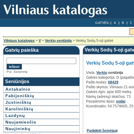
GATVĖS:
A
B
C
Vilniaus katalogas
>
V
>
Verkių seniūnija
> Verkių Sodų 5-oji gatvė
Verkių Sodų 5-oji gatv
Gatvių paieška
Verkių Sodų 5-oji gat
Pvz.
Savanorių
Vieta:
Verkių
seniūnija
Gatvės kategorija: D (pagalbi
Seniūnijos
Pašto kodas:
08429
Pašto skyrius: Vilniaus 21-as
Antakalnio
Gatvės ilgis: apie 600 metrų
Fabijoniškių
Namų (adresų) skaičius: 73
Pavadinimo tipas:
sodai
Justiniškių
Koordinatės: 54.7579605, 2
Karoliniškių
Lazdynų
Naujamiesčio
Naujininkų
Padidinti žemėlapį