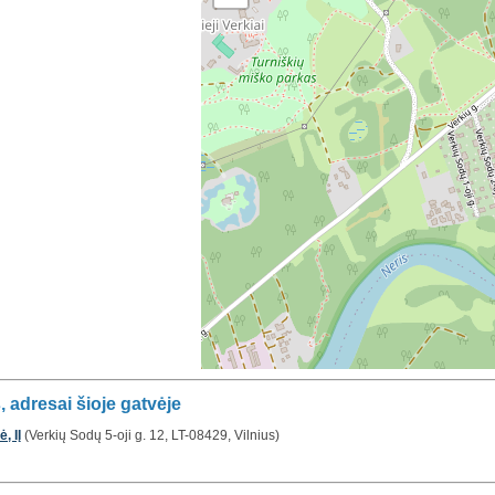
 adresai šioje gatvėje
, IĮ
(Verkių Sodų 5-oji g. 12, LT-08429, Vilnius)