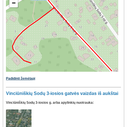
−
Padidinti žemėlapį
Vinciūniškių Sodų 3-iosios gatvės vaizdas iš aukštai
Vinciūniškių Sodų 3-iosios g. arba apylinkių nuotrauka: