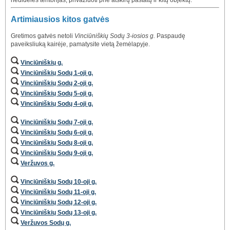
nedideles teritorijas, privažiuoti prie atskirų pastatų ir kitų objektų.
Artimiausios kitos gatvės
Gretimos gatvės netoli
Vinciūniškių Sodų 3-iosios g.
Paspaudę
paveiksliuką kairėje, pamatysite vietą žemėlapyje.
Vinciūniškių g.
Vinciūniškių Sodų 1-oji g.
Vinciūniškių Sodų 2-oji g.
Vinciūniškių Sodų 5-oji g.
Vinciūniškių Sodų 4-oji g.
Vinciūniškių Sodų 7-oji g.
Vinciūniškių Sodų 6-oji g.
Vinciūniškių Sodų 8-oji g.
Vinciūniškių Sodų 9-oji g.
Veržuvos g.
Vinciūniškių Sodų 10-oji g.
Vinciūniškių Sodų 11-oji g.
Vinciūniškių Sodų 12-oji g.
Vinciūniškių Sodų 13-oji g.
Veržuvos Sodų g.