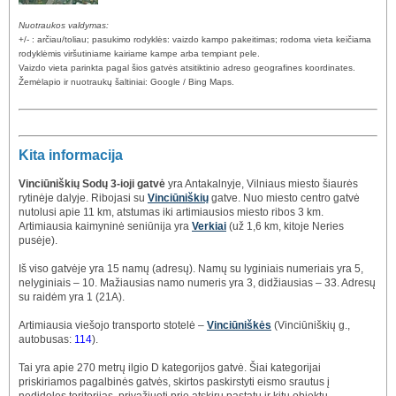
Nuotraukos valdymas:
+/- : arčiau/toliau; pasukimo rodyklės: vaizdo kampo pakeitimas; rodoma vieta keičiama
rodyklėmis viršutiniame kairiame kampe arba tempiant pele.
Vaizdo vieta parinkta pagal šios gatvės atsitiktinio adreso geografines koordinates.
Žemėlapio ir nuotraukų šaltiniai: Google / Bing Maps.
Kita informacija
Vinciūniškių Sodų 3-ioji gatvė
yra Antakalnyje, Vilniaus miesto šiaurės
rytinėje dalyje. Ribojasi su
Vinciūniškių
gatve. Nuo miesto centro gatvė
nutolusi apie 11 km, atstumas iki artimiausios miesto ribos 3 km.
Artimiausia kaimyninė seniūnija yra
Verkiai
(už 1,6 km, kitoje Neries
pusėje).
Iš viso gatvėje yra 15 namų (adresų). Namų su lyginiais numeriais yra 5,
nelyginiais – 10. Mažiausias namo numeris yra 3, didžiausias – 33. Adresų
su raidėm yra 1 (21A).
Artimiausia viešojo transporto stotelė –
Vinciūniškės
(Vinciūniškių g.,
autobusas:
114
).
Tai yra apie 270 metrų ilgio D kategorijos gatvė. Šiai kategorijai
priskiriamos pagalbinės gatvės, skirtos paskirstyti eismo srautus į