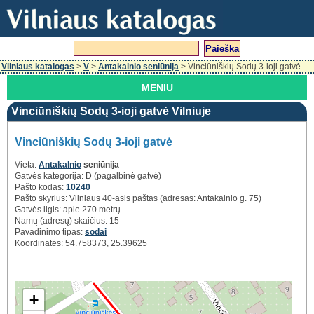
Vilniaus katalogas
>
V
>
Antakalnio seniūnija
> Vinciūniškių Sodų 3-ioji gatvė
MENIU
Vinciūniškių Sodų 3-ioji gatvė Vilniuje
Vinciūniškių Sodų 3-ioji gatvė
Vieta:
Antakalnio
seniūnija
Gatvės kategorija: D (pagalbinė gatvė)
Pašto kodas:
10240
Pašto skyrius: Vilniaus 40-asis paštas (adresas: Antakalnio g. 75)
Gatvės ilgis: apie 270 metrų
Namų (adresų) skaičius: 15
Pavadinimo tipas:
sodai
Koordinatės: 54.758373, 25.39625
+