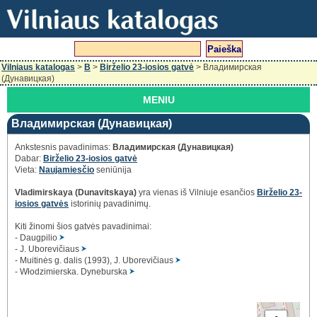
Vilniaus katalogas
>
B
>
Birželio 23-iosios gatvė
> Владимирская
(Дунавицкая)
MENIU
Владимирская (Дунавицкая)
Ankstesnis pavadinimas:
Владимирская (Дунавицкая)
Dabar:
Birželio 23-iosios gatvė
Vieta:
Naujamiesčio
seniūnija
Vlаdimirskаya (Dunаvitskаya)
yra vienas iš Vilniuje esančios
Birželio 23-
iosios gatvės
istorinių pavadinimų.
Kiti žinomi šios gatvės pavadinimai:
- Daugpilio
- J. Uborevičiaus
- Muitinės g. dalis (1993), J. Uborevičiaus
- Włodzimierska. Dyneburska