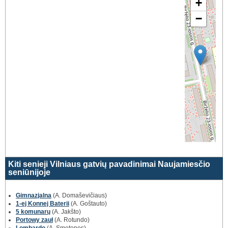
+
−
Kiti senieji Vilniaus gatvių pavadinimai Naujamiesčio
seniūnijoje
Gimnazjalna
(A. Domaševičiaus)
1-ej Konnej Baterii
(A. Goštauto)
5 komunarų
(A. Jakšto)
Portowy zauł
(A. Rotundo)