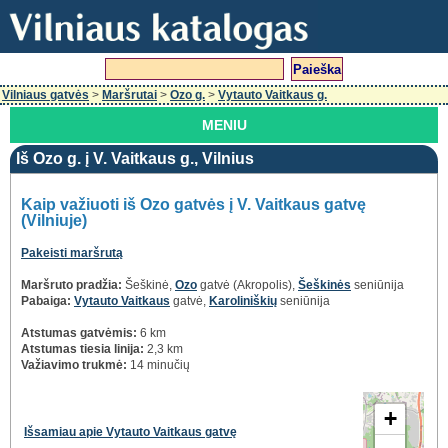
Vilniaus gatvės
>
Maršrutai
>
Ozo g.
>
Vytauto Vaitkaus g.
MENIU
Iš Ozo g. į V. Vaitkaus g., Vilnius
Kaip važiuoti iš Ozo gatvės į V. Vaitkaus gatvę
(Vilniuje)
Pakeisti maršrutą
Maršruto pradžia:
Šeškinė,
Ozo
gatvė (Akropolis),
Šeškinės
seniūnija
Pabaiga:
Vytauto Vaitkaus
gatvė,
Karoliniškių
seniūnija
Atstumas gatvėmis:
6 km
Atstumas tiesia linija:
2,3 km
Važiavimo trukmė:
14 minučių
+
Išsamiau apie Vytauto Vaitkaus gatvę