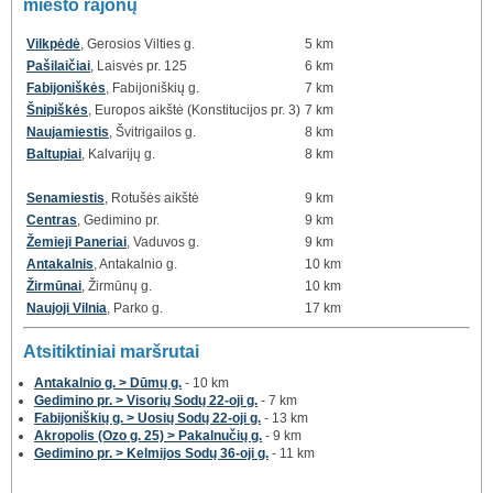
miesto rajonų
Vilkpėdė
, Gerosios Vilties g.
5 km
Pašilaičiai
, Laisvės pr. 125
6 km
Fabijoniškės
, Fabijoniškių g.
7 km
Šnipiškės
, Europos aikštė (Konstitucijos pr. 3)
7 km
Naujamiestis
, Švitrigailos g.
8 km
Baltupiai
, Kalvarijų g.
8 km
Senamiestis
, Rotušės aikštė
9 km
Centras
, Gedimino pr.
9 km
Žemieji Paneriai
, Vaduvos g.
9 km
Antakalnis
, Antakalnio g.
10 km
Žirmūnai
, Žirmūnų g.
10 km
Naujoji Vilnia
, Parko g.
17 km
Atsitiktiniai maršrutai
Antakalnio g. > Dūmų g.
- 10 km
Gedimino pr. > Visorių Sodų 22-oji g.
- 7 km
Fabijoniškių g. > Uosių Sodų 22-oji g.
- 13 km
Akropolis (Ozo g. 25) > Pakalnučių g.
- 9 km
Gedimino pr. > Kelmijos Sodų 36-oji g.
- 11 km