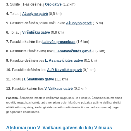
3.
Sukite į 1-as
dešinę,
į
Ozo gatvė
(1,2 km)
4.
Toliau į
Ąžuolyno gatvė
(0,5 km)
5.
Pasukite
dešinėn
, toliau važiuokite
Ąžuolyno gatvė
(15 m)
6.
Toliau į
Viršuliškių gatvė
(0,8 km)
7.
Pasukite
kairėn
ties
Laisvės prospektas
(1,6 km)
8.
Pasirinkite išvažiavimą link
L. Asanavičiūtės gatvė
(0,2 km)
9.
Pasukite
dešinėn
ties
L. Asanavičiūtės gatvė
(0,1 km)
10.
Pasukite
dešinėn
ties
A. P. Kavoliuko gatvė
(0,1 km)
11.
Toliau į
I. Šimulionio gatvė
(1,1 km)
12.
Pasukite
kairėn
ties
V. Vaitkaus gatvė
(0,2 km)
Pastaba.
Žemėlapio mastelis keičiamas mygtukais
-
ir
+
kairėje. Žemėlapis stumdomas
rodyklių mygtukais kairėje arba tempiant pele. Maršruto pabaiga gali ne visiškai tiksliai
atitikti ieškomą vietą, kadangi sistema ieško artimiausio žinomo adreso (namo) pagal
geografines koordinates.
Atstumai nuo V. Vaitkaus gatvės iki kitų Vilniaus