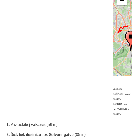
−
Žalias
taškas: Ozo
gatvė,
raudonas -
V. Vaitkaus
gatvė.
1.
Važiuokite
į vakarus
(59 m)
2.
Šiek tiek
dešiniau
ties
Gelvonr gatvė
(85 m)