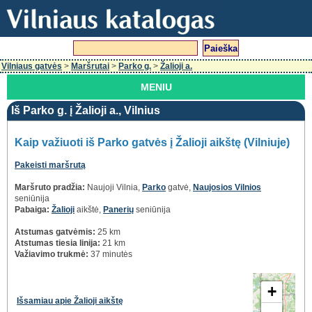
Vilniaus gatvės
>
Maršrutai
>
Parko g.
>
Žalioji a.
MENIU
Iš Parko g. į Žalioji a., Vilnius
Kaip važiuoti iš Parko gatvės į Žalioji aikštę (Vilniuje)
Pakeisti maršrutą
Maršruto pradžia:
Naujoji Vilnia,
Parko
gatvė,
Naujosios Vilnios
seniūnija
Pabaiga:
Žalioji
aikštė,
Panerių
seniūnija
Atstumas gatvėmis:
25 km
Atstumas tiesia linija:
21 km
Važiavimo trukmė:
37 minutės
+
Išsamiau apie Žalioji aikštę