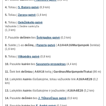
4.
Toliau į
S. Batoro gatvė
(6,9 km)
5.
Toliau į
Zarasų gatvė
(1,8 km)
6.
Toliau į
Geležinkelio gatvė
Važiuokite 1 žiedine sankryža
(1,3 km)
7.
Pasukite
dešinėn
ties
Švitrigailos gatvė
(0,3 km)
8.
Sukite į 1-as
dešinę,
į
Panerių gatvė
(
A1/A4/A16/Marijampolė
ženklai)
(1,6 km)
9.
Toliau į
Vilkpėdės gatvė
(0,8 km)
10.
Pasukite
kairėn
ties
Savanorių prospektas
(4,4 km)
11.
Šiek tiek
dešiniau
į
A4/A16
kelią į
Gardinas/Marijampole/Trakai
(86 m)
12.
Laikykitės
kairės
išsišakojime, toliau važiuokite link
A16/A4/E28
(0,2
km)
13.
Laikykitės
kairės
išsišakojime ir įvažiuokite į
A16/A4/E28
(5,2 km)
14.
Pasukite
dešinėn
ties
J. Tiškevičiaus gatvė
(0,6 km)
15.
Pasukite
kairėn
ties
E. Andrė gatvė
(0,3 km)