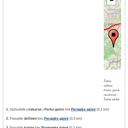
−
Žalias
taškas:
Parko gatvė,
raudonas -
Žalioji aikštė.
1.
Važiuokite
į vakarus
į
Parko gatvė
link
Pergalės gatvė
(0,1 km)
2.
Pasukite
dešinėn
ties
Pergalės gatvė
(0,5 km)
3.
Pasukite
kairėn
ties
Pramonės gatvė
(0,2 km)