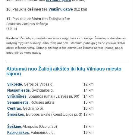
16.
Pasukite
dešinėn
ties
Vinkšnų gatvė
(0,2 km)
17.
Pasukite
dešinėn
ties
Žalioji aikšte
Paskirties vieta bus dešinėje
(79 m)
Pastaba.
Žemėlapio mastelis keičiamas mygtukais
-
ir
+
kairėje. Žemėlapis stumdomas
rodyklių mygtukais kairėje arba tempiant pele. Maršruto pabaiga gali ne visiškai tiksliai
atitikti ieškomą vietą, kadangi sistema ieško artimiausio žinomo adreso (namo) pagal
geografines koordinates.
Atstumai nuo Žalioji aikštės iki kitų Vilniaus miesto
rajonų
Vilkpėdė
, Gerosios Vilties g.
12 km
Naujamiestis
, Švitrigailos g.
14 km
Viršuliškės
, Spaudos rūmai (Laisvės pr. 60)
14 km
Senamiestis
, Rotušės aikštė
15 km
Centras
, Gedimino pr.
16 km
Šnipiškės
, Europos aikštė (Konstitucijos pr. 3)
17 km
Šeškinė
, Akropolis (Ozo g. 25)
18 km
Fabijoniškės
, Fabijoniškių g.
19 km