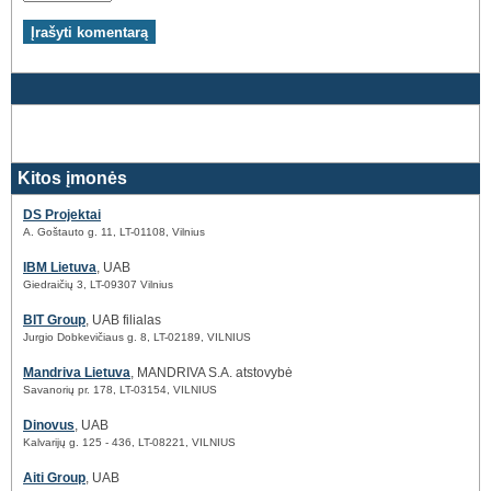
Kitos įmonės
DS Projektai
A. Goštauto g. 11, LT-01108, Vilnius
IBM Lietuva
, UAB
Giedraičių 3, LT-09307 Vilnius
BIT Group
, UAB filialas
Jurgio Dobkevičiaus g. 8, LT-02189, VILNIUS
Mandriva Lietuva
, MANDRIVA S.A. atstovybė
Savanorių pr. 178, LT-03154, VILNIUS
Dinovus
, UAB
Kalvarijų g. 125 - 436, LT-08221, VILNIUS
Aiti Group
, UAB