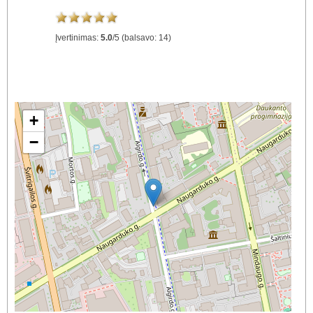
Įvertinimas:
5.0
/
5
(balsavo:
14
)
+
−