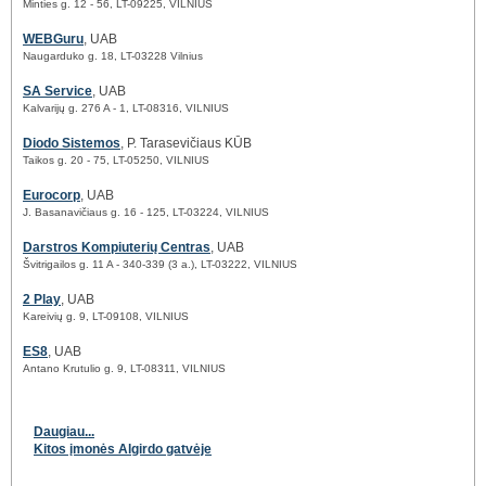
Minties g. 12 - 56, LT-09225, VILNIUS
WEBGuru
, UAB
Naugarduko g. 18, LT-03228 Vilnius
SA Service
, UAB
Kalvarijų g. 276 A - 1, LT-08316, VILNIUS
Diodo Sistemos
, P. Tarasevičiaus KŪB
Taikos g. 20 - 75, LT-05250, VILNIUS
Eurocorp
, UAB
J. Basanavičiaus g. 16 - 125, LT-03224, VILNIUS
Darstros Kompiuterių Centras
, UAB
Švitrigailos g. 11 A - 340-339 (3 a.), LT-03222, VILNIUS
2 Play
, UAB
Kareivių g. 9, LT-09108, VILNIUS
ES8
, UAB
Antano Krutulio g. 9, LT-08311, VILNIUS
Daugiau...
Kitos įmonės Algirdo gatvėje