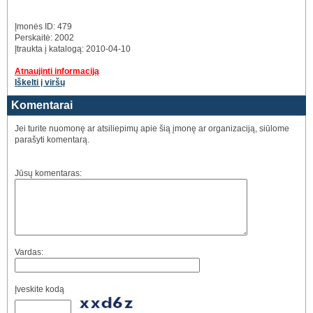
Įmonės ID: 479
Perskaitė: 2002
Įtraukta į katalogą: 2010-04-10
Atnaujinti informaciją
Iškelti į viršų
Komentarai
Jei turite nuomonę ar atsiliepimų apie šią įmonę ar organizaciją, siūlome
parašyti komentarą.
Jūsų komentaras:
Vardas:
Įveskite kodą