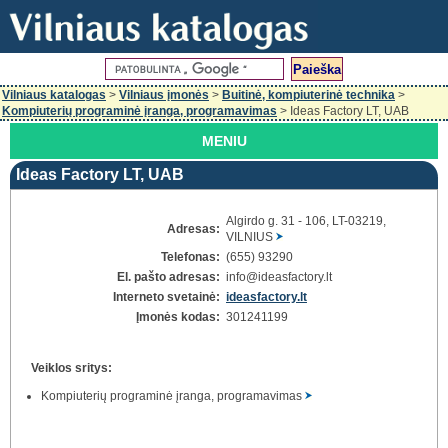
Vilniaus katalogas
>
Vilniaus įmonės
>
Buitinė, kompiuterinė technika
>
Kompiuterių programinė įranga, programavimas
> Ideas Factory LT, UAB
MENIU
Ideas Factory LT, UAB
Algirdo g. 31 - 106, LT-03219,
Adresas:
VILNIUS
Telefonas:
(655) 93290
El. pašto adresas:
info@ideasfactory.lt
Interneto svetainė:
ideasfactory.lt
Įmonės kodas:
301241199
Veiklos sritys:
Kompiuterių programinė įranga, programavimas