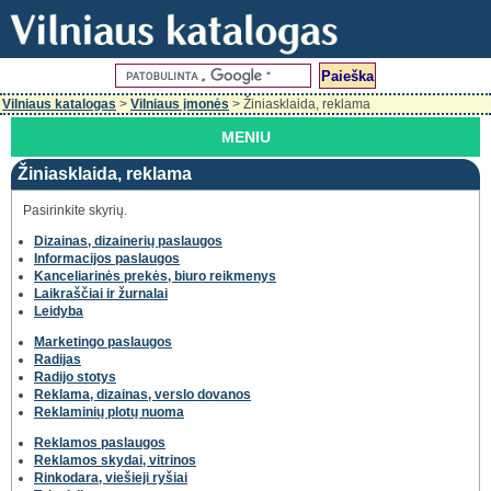
Vilniaus katalogas
>
Vilniaus įmonės
> Žiniasklaida, reklama
MENIU
Žiniasklaida, reklama
Pasirinkite skyrių.
Dizainas, dizainerių paslaugos
Informacijos paslaugos
Kanceliarinės prekės, biuro reikmenys
Laikraščiai ir žurnalai
Leidyba
Marketingo paslaugos
Radijas
Radijo stotys
Reklama, dizainas, verslo dovanos
Reklaminių plotų nuoma
Reklamos paslaugos
Reklamos skydai, vitrinos
Rinkodara, viešieji ryšiai