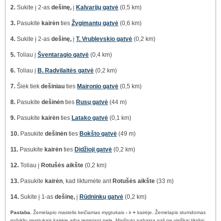
2.
Sukite į 2-as
dešinę,
į
Kalvarijų gatvė
(0,5 km)
3.
Pasukite
kairėn
ties
Žygimantų gatvė
(0,6 km)
4.
Sukite į 2-as
dešinę,
į
T. Vrublevskio gatvė
(0,2 km)
5.
Toliau į
Šventaragio gatvė
(0,4 km)
6.
Toliau į
B. Radvilaitės gatvė
(0,2 km)
7.
Šiek tiek
dešiniau
ties
Maironio gatvė
(0,5 km)
8.
Pasukite
dešinėn
ties
Rusų gatvė
(44 m)
9.
Pasukite
kairėn
ties
Latako gatvė
(0,1 km)
10.
Pasukite
dešinėn
ties
Bokšto gatvė
(49 m)
11.
Pasukite
kairėn
ties
Didžioji gatvė
(0,2 km)
12.
Toliau į
Rotušės aikšte
(0,2 km)
13.
Pasukite
kairėn
, kad liktumėte ant
Rotušės aikšte
(33 m)
14.
Sukite į 1-as
dešinę,
į
Rūdninkų gatvė
(0,2 km)
Pastaba.
Žemėlapio mastelis keičiamas mygtukais
-
ir
+
kairėje. Žemėlapis stumdomas
rodyklių mygtukais kairėje arba tempiant pele. Maršruto pabaiga gali ne visiškai tiksliai