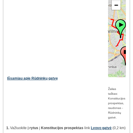
−
Išsamiau apie Rūdninkų gatvę
Žalias
taškas:
Konstitucijos
prospektas,
raudonas -
Rūdninkų
gatvė.
1.
Važiuokite
į rytus
į
Konstitucijos prospektas
link
Lvovo gatvė
(0,2 km)