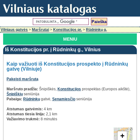
Vilniaus gatvės
>
Maršrutai
>
Konstitucijos pr.
>
Rūdninkų g.
MENIU
Iš Konstitucijos pr. į Rūdninkų g., Vilnius
Kaip važiuoti iš Konstitucijos prospekto į Rūdninkų
gatvę (Vilniuje)
Pakeisti maršrutą
Maršruto pradžia:
Šnipiškės,
Konstitucijos
prospektas (Europos aikštė),
Šnipiškių
seniūnija
Pabaiga:
Rūdninkų
gatvė,
Senamiesčio
seniūnija
Atstumas gatvėmis:
4 km
Atstumas tiesia linija:
2,1 km
Važiavimo trukmė:
8 minutės
+