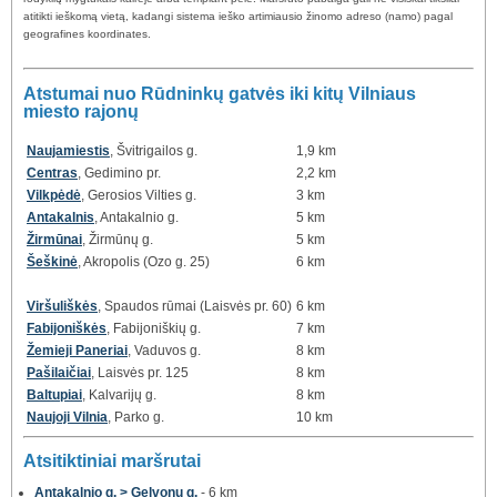
atitikti ieškomą vietą, kadangi sistema ieško artimiausio žinomo adreso (namo) pagal
geografines koordinates.
Atstumai nuo Rūdninkų gatvės iki kitų Vilniaus
miesto rajonų
Naujamiestis
, Švitrigailos g.
1,9 km
Centras
, Gedimino pr.
2,2 km
Vilkpėdė
, Gerosios Vilties g.
3 km
Antakalnis
, Antakalnio g.
5 km
Žirmūnai
, Žirmūnų g.
5 km
Šeškinė
, Akropolis (Ozo g. 25)
6 km
Viršuliškės
, Spaudos rūmai (Laisvės pr. 60)
6 km
Fabijoniškės
, Fabijoniškių g.
7 km
Žemieji Paneriai
, Vaduvos g.
8 km
Pašilaičiai
, Laisvės pr. 125
8 km
Baltupiai
, Kalvarijų g.
8 km
Naujoji Vilnia
, Parko g.
10 km
Atsitiktiniai maršrutai
Antakalnio g. > Gelvonų g.
- 6 km