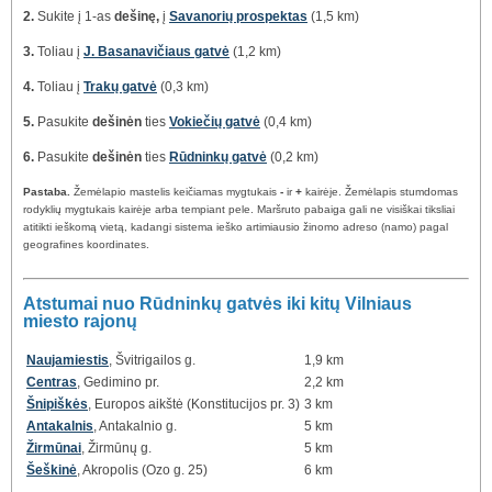
2.
Sukite į 1-as
dešinę,
į
Savanorių prospektas
(1,5 km)
3.
Toliau į
J. Basanavičiaus gatvė
(1,2 km)
4.
Toliau į
Trakų gatvė
(0,3 km)
5.
Pasukite
dešinėn
ties
Vokiečių gatvė
(0,4 km)
6.
Pasukite
dešinėn
ties
Rūdninkų gatvė
(0,2 km)
Pastaba.
Žemėlapio mastelis keičiamas mygtukais
-
ir
+
kairėje. Žemėlapis stumdomas
rodyklių mygtukais kairėje arba tempiant pele. Maršruto pabaiga gali ne visiškai tiksliai
atitikti ieškomą vietą, kadangi sistema ieško artimiausio žinomo adreso (namo) pagal
geografines koordinates.
Atstumai nuo Rūdninkų gatvės iki kitų Vilniaus
miesto rajonų
Naujamiestis
, Švitrigailos g.
1,9 km
Centras
, Gedimino pr.
2,2 km
Šnipiškės
, Europos aikštė (Konstitucijos pr. 3)
3 km
Antakalnis
, Antakalnio g.
5 km
Žirmūnai
, Žirmūnų g.
5 km
Šeškinė
, Akropolis (Ozo g. 25)
6 km