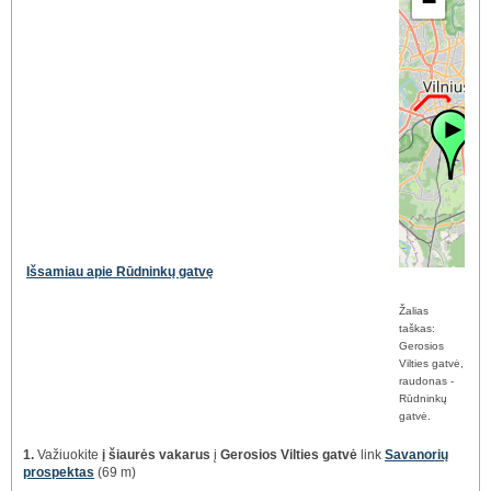
−
Išsamiau apie Rūdninkų gatvę
Žalias
taškas:
Gerosios
Vilties gatvė,
raudonas -
Rūdninkų
gatvė.
1.
Važiuokite
į šiaurės vakarus
į
Gerosios Vilties gatvė
link
Savanorių
prospektas
(69 m)