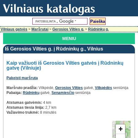
Vilniaus gatvės
>
Maršrutai
>
Gerosios Vilties g.
>
Rūdninkų g.
MENIU
Iš Gerosios Vilties g. į Rūdninkų g., Vilnius
Kaip važiuoti iš Gerosios Vilties gatvės į Rūdninkų
gatvę (Vilniuje)
Pakeisti maršrutą
Maršruto pradžia:
Vilkpėdė,
Gerosios Vilties
gatvė,
Vilkpėdės
seniūnija
Pabaiga:
Rūdninkų
gatvė,
Senamiesčio
seniūnija
Atstumas gatvėmis:
4 km
Atstumas tiesia linija:
2,7 km
Važiavimo trukmė:
8 minutės
+