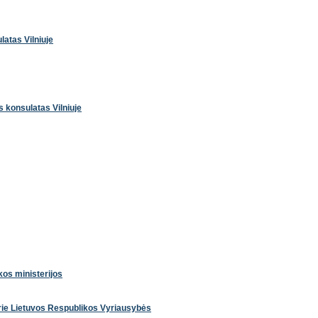
latas Vilniuje
s konsulatas Vilniuje
kos ministerijos
rie Lietuvos Respublikos Vyriausybės