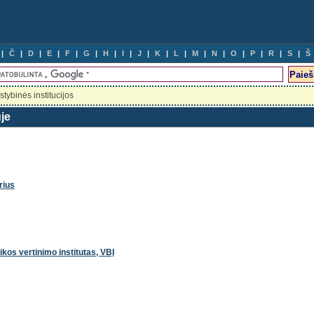
Č
D
E
F
G
H
I
J
K
L
M
N
O
P
R
S
Š
stybinės institucijos
uje
rius
zikos vertinimo institutas, VBĮ