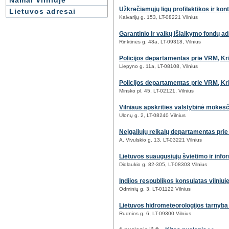
Namai Vilniuje
Užkrečiamųjų ligų profilaktikos ir kont
Lietuvos adresai
Kalvarijų g. 153, LT-08221 Vilnius
Garantinio ir vaikų išlaikymo fondų a
Rinktinės g. 48a, LT-09318, Vilnius
Policijos departamentas prie VRM, Kri
Liepyno g. 11a, LT-08108, Vilnius
Policijos departamentas prie VRM, Krim
Minsko pl. 45, LT-02121, Vilnius
Vilniaus apskrities valstybinė mokesči
Ulonų g. 2, LT-08240 Vilnius
Neįgaliųjų reikalų departamentas pr
A. Vivulskio g. 13, LT-03221 Vilnius
Lietuvos suaugusiųjų švietimo ir inf
Didlaukio g. 82-305, LT-08303 Vilnius
Indijos respublikos konsulatas vilniuj
Odminių g. 3, LT-01122 Vilnius
Lietuvos hidrometeorologijos tarnyba 
Rudnios g. 6, LT-09300 Vilnius