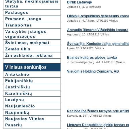
Statyba, nekilnojamasis
Dirbk Lietuvoje
turtas
Jogailos g. 4, B korpusas
Paslaugos
Filipinų Respublikos generalinis konsu
Pramonė, įranga
Jogailos g. 4, A korp., LT-01116 Vilnius
Transportas
Antstolio Rimanto Vižainiškio kontora
Valstybės įstaigos,
Aguonų g. 10, LT-03213 Vilnius
organizacijos
Švietimas, mokymai
Šveicarijos Konfederacijos generalini
Žemės ūkis
Lvovo 25, LT-09320, Vilnius
Žiniasklaida, reklama
Etninės kultūros globos taryba
J. Tumo-Vaižganto g. 4-1, LT-01108, Vilnius
Vilniaus seniūnijos
Visuomis Holding Company, AB
Antakalnio
Fabijoniškių
Justiniškių
Karoliniškių
Lazdynų
Naujamiesčio
Nacionalinė žemės tarnyba prie Aplin
Naujininkų
Kalvarijų g. 147, LT-08352 Vilnius
Naujosios Vilnios
Panerių
Lietuvos Respublikos ginklų fondas p