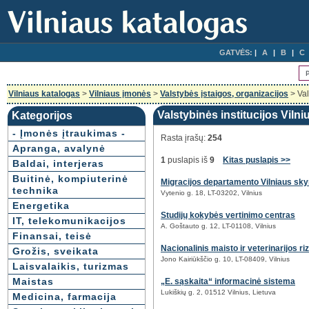
GATVĖS:
A
B
C
Vilniaus katalogas
>
Vilniaus įmonės
>
Valstybės įstaigos, organizacijos
> Val
Valstybinės institucijos Vilni
Kategorijos
- Įmonės įtraukimas -
Rasta įrašų:
254
Apranga, avalynė
1
puslapis iš
9
Kitas puslapis >>
Baldai, interjeras
Buitinė, kompiuterinė
Migracijos departamento Vilniaus sky
technika
Vytenio g. 18, LT-03202, Vilnius
Energetika
Studijų kokybės vertinimo centras
IT, telekomunikacijos
A. Goštauto g. 12, LT-01108, Vilnius
Finansai, teisė
Nacionalinis maisto ir veterinarijos ri
Grožis, sveikata
Jono Kairiūkščio g. 10, LT-08409, Vilnius
Laisvalaikis, turizmas
Maistas
„E. sąskaita“ informacinė sistema
Lukiškių g. 2, 01512 Vilnius, Lietuva
Medicina, farmacija