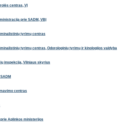
rolės centras, VĮ
dministracija prie SADM, VBĮ
minalistinių tyrimų centras
inalistinių tyrimų centras, Odorologinių tyrimų ir kinologijos valdyba
ų inspekcija, Vilniaus skyrius
ie SADM
ormavimo centras
e
prie Aplinkos ministerijos