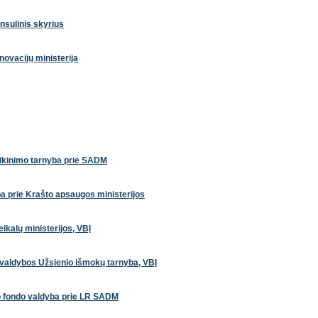
nsulinis skyrius
ovacijų ministerija
aikinimo tarnyba prie SADM
a prie Krašto apsaugos ministerijos
ikalų ministerijos, VBĮ
o valdybos Užsienio išmokų tarnyba, VBĮ
mo fondo valdyba prie LR SADM