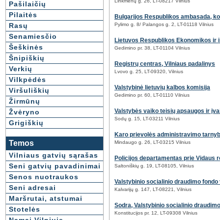
Linkmenų g. 26, LT-08217 Vilnius
Pašilaičių
Pilaitės
Bulgarijos Respublikos ambasada, ko
Rasų
Pylimo g. 8/ Palangos g. 2, LT-01118 Vilnius
Senamiesčio
Lietuvos Respublikos Ekonomikos ir in
Šeškinės
Gedimino pr. 38, LT-01104 Vilnius
Šnipiškių
Registrų centras, Vilniaus padalinys
Verkių
Lvovo g. 25, LT-09320, Vilnius
Vilkpėdės
Valstybinė lietuvių kalbos komisija
Viršuliškių
Gedimino pr. 60, LT-01110 Vilnius
Žirmūnų
Valstybės vaiko teisių apsaugos ir įv
Žvėryno
Sodų g. 15, LT-03211 Vilnius
Grigiškių
Karo prievolės administravimo tarnyb
Temos
Mindaugo g. 26, LT-03215 Vilnius
Vilniaus gatvių sąrašas
Policijos departamentas prie Vidaus re
Seni gatvių pavadinimai
Saltoniškių g. 19, LT-08105, Vilnius
Senos nuotraukos
Valstybinio socialinio draudimo fond
Seni adresai
Kalvarijų g. 147, LT-08221, Vilnius
Maršrutai, atstumai
Sodra, Valstybinio socialinio draudi
Stotelės
Konstitucijos pr. 12, LT-09308 Vilnius