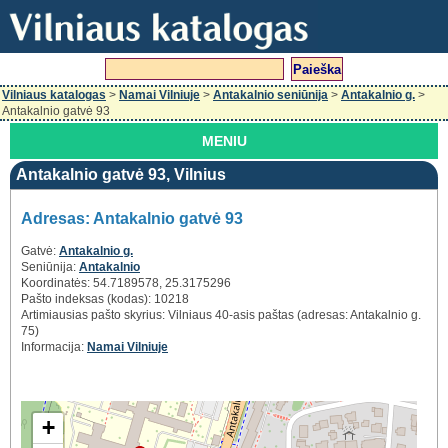
Vilniaus katalogas
>
Namai Vilniuje
>
Antakalnio seniūnija
>
Antakalnio g.
>
Antakalnio gatvė 93
MENIU
Antakalnio gatvė 93, Vilnius
Adresas: Antakalnio gatvė 93
Gatvė:
Antakalnio g.
Seniūnija:
Antakalnio
Koordinatės: 54.7189578, 25.3175296
Pašto indeksas (kodas): 10218
Artimiausias pašto skyrius: Vilniaus 40-asis paštas (adresas: Antakalnio g.
75)
Informacija:
Namai Vilniuje
+