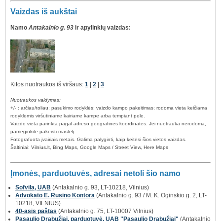
Vaizdas iš aukštai
Namo
Antakalnio g. 93
ir apylinkių vaizdas:
Kitos nuotraukos iš viršaus:
1
|
2
|
3
Nuotraukos valdymas:
+/- : arčiau/toliau; pasukimo rodyklės: vaizdo kampo pakeitimas; rodoma vieta keičiama
rodyklėmis viršutiniame kairiame kampe arba tempiant pele.
Vaizdo vieta parinkta pagal adreso geografines koordinates. Jei nuotrauka nerodoma,
pamėginkite pakeisti mastelį.
Fotografuota įvairiais metais. Galima palyginti, kaip keitėsi šios vietos vaizdas.
Šaltiniai: Vilnius.lt, Bing Maps, Google Maps / Street View, Here Maps
Įmonės, parduotuvės, adresai netoli šio namo
Sofvila, UAB
(Antakalnio g. 93, LT-10218, Vilnius)
Advokato E. Rusino Kontora
(Antakalnio g. 93 / M. K. Oginskio g. 2, LT-
10218, VILNIUS)
40-asis paštas
(Antakalnio g. 75, LT-10007 Vilnius)
Pasaulio Drabužiai, parduotuvė, UAB "Pasaulio Drabužiai"
(Antakalnio