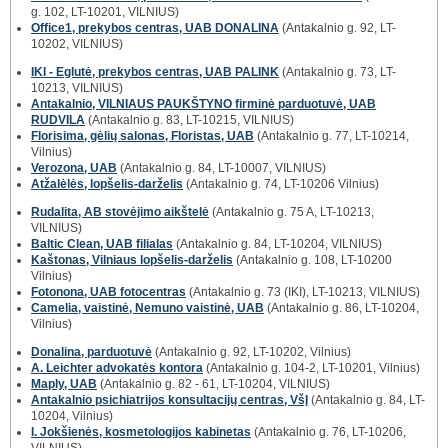
g. 102, LT-10201, VILNIUS)
Office1, prekybos centras, UAB DONALINA
(Antakalnio g. 92, LT-
10202, VILNIUS)
IKI - Eglutė, prekybos centras, UAB PALINK
(Antakalnio g. 73, LT-
10213, VILNIUS)
Antakalnio, VILNIAUS PAUKŠTYNO firminė parduotuvė, UAB
RUDVILA
(Antakalnio g. 83, LT-10215, VILNIUS)
Florisima, gėlių salonas, Floristas, UAB
(Antakalnio g. 77, LT-10214,
Vilnius)
Verozona, UAB
(Antakalnio g. 84, LT-10007, VILNIUS)
Atžalėlės, lopšelis-darželis
(Antakalnio g. 74, LT-10206 Vilnius)
Rudalita, AB stovėjimo aikštelė
(Antakalnio g. 75 A, LT-10213,
VILNIUS)
Baltic Clean, UAB filialas
(Antakalnio g. 84, LT-10204, VILNIUS)
Kaštonas, Vilniaus lopšelis-darželis
(Antakalnio g. 108, LT-10200
Vilnius)
Fotonona, UAB fotocentras
(Antakalnio g. 73 (IKI), LT-10213, VILNIUS)
Camelia, vaistinė, Nemuno vaistinė, UAB
(Antakalnio g. 86, LT-10204,
Vilnius)
Donalina, parduotuvė
(Antakalnio g. 92, LT-10202, Vilnius)
A. Leichter advokatės kontora
(Antakalnio g. 104-2, LT-10201, Vilnius)
Maply, UAB
(Antakalnio g. 82 - 61, LT-10204, VILNIUS)
Antakalnio psichiatrijos konsultacijų centras, VšĮ
(Antakalnio g. 84, LT-
10204, Vilnius)
I. Jokšienės, kosmetologijos kabinetas
(Antakalnio g. 76, LT-10206,