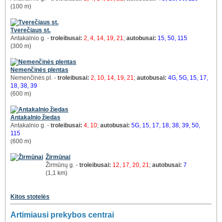
(100 m)
Tverečiaus st.
Antakalnio g. -
troleibusai:
2, 4, 14, 19, 21
;
autobusai:
15, 50, 115
(300 m)
Nemenčinės plentas
Nemenčinės pl. -
troleibusai:
2, 10, 14, 19, 21
;
autobusai:
4G, 5G, 15, 17,
18, 38, 39
(600 m)
Antakalnio žiedas
Antakalnio g. -
troleibusai:
4, 10
;
autobusai:
5G, 15, 17, 18, 38, 39, 50,
115
(600 m)
Žirmūnai
Žirmūnų g. -
troleibusai:
12, 17, 20, 21
;
autobusai:
7
(1,1 km)
Kitos stotelės
Artimiausi prekybos centrai