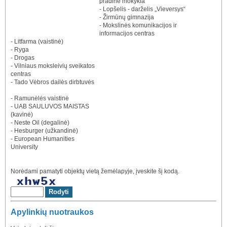
pradinė mokykla
- Lopšelis - darželis „Vieversys“
- Žirmūnų gimnazija
- Mokslinės komunikacijos ir
informacijos centras
- Litfarma (vaistinė)
- Ryga
- Drogas
- Vilniaus moksleivių sveikatos
centras
- Tado Vėbros dailės dirbtuvės
- Ramunėlės vaistinė
- UAB SAULUVOS MAISTAS
(kavinė)
- Neste Oil (degalinė)
- Hesburger (užkandinė)
- European Humanities
University
Norėdami pamatyti objektų vietą žemėlapyje, įveskite šį kodą.
Apylinkių nuotraukos