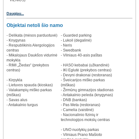
VILNIUS)
Daugiau...
Objektai netoli šio namo
- Delikata (mėsos parduotuvė)
- Guarded parking
- Knygynas
- Lukoil (degalinė)
- Respublikinis Alergologijos
- Neris
centras
- Swedbank
- Mikalojaus Daukšos vidurinė
- Vilniaus 40-asis paštas
mokykla
- RIMI „Žiedas“ (prekybos
- HASO kebabai (užkandinė)
centras)
- IKI Eglutė (prekybos centras)
- Devyni drakonai (restoranas)
- Kirpykla
- Šveicarijos miško parkas
- Lietuvos spauda (kioskas)
(miškas)
- Valakampių miško parkas
- Žirmūnų gimnazijos stadionas
(miškas)
- Antakalnio peleda (knygynas)
- Savas alus
- DNB (bankas)
- Antakalnio turgus
- Pas Meta (restoranas)
- Camelia (vaistinė)
- Nacionalinio fizinių ir
technologijos mokslų centras
- UNO nuotykių parkas
- Vilniaus Prano Mašioto