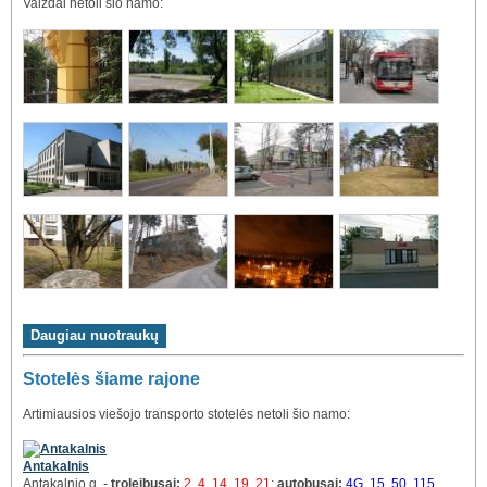
Vaizdai netoli šio namo:
Stotelės šiame rajone
Artimiausios viešojo transporto stotelės netoli šio namo:
Antakalnis
Antakalnio g. -
troleibusai:
2, 4, 14, 19, 21
;
autobusai:
4G, 15, 50, 115