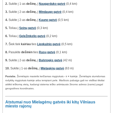
2.
Sukite į 1-as
dešinę,
į
Naugarduko gatvė
(0,4 km)
3.
Sukite į 2-as
dešinę,
į
Mindaugo gatvė
(0,4 km)
4.
Sukite į 2-as
dešinę,
į
Kauno gatvė
(0,5 km)
5.
Toliau į
Seinų gatvė
(0,3 km)
6.
Toliau į
Geležinkelio gatvė
(0,2 km)
7.
Šiek tiek
kairiau
ties
Liepkalnio gatvė
(0,5 km)
8.
Pasukite
dešinėn
ties
Rasų gatvė
(0,1 km)
9.
Sukite į 2-as
dešinę,
į
Balstogės gatvė
(42 m)
10.
Sukite į 1-as
dešinę,
į
Mielagėnų gatvė
(63 m)
Pastaba.
Žemėlapio mastelis keičiamas mygtukais
-
ir
+
kairėje. Žemėlapis stumdomas
rodyklių mygtukais kairėje arba tempiant pele. Maršruto pabaiga gali ne visiškai tiksliai
atitikti ieškomą vietą, kadangi sistema ieško artimiausio žinomo adreso (namo) pagal
geografines koordinates.
Atstumai nuo Mielagėnų gatvės iki kitų Vilniaus
miesto rajonų