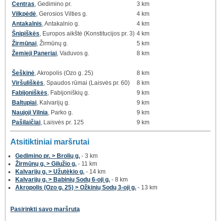
Centras
, Gedimino pr.
3 km
Vilkpėdė
, Gerosios Vilties g.
4 km
Antakalnis
, Antakalnio g.
4 km
Šnipiškės
, Europos aikštė (Konstitucijos pr. 3)
4 km
Žirmūnai
, Žirmūnų g.
5 km
Žemieji Paneriai
, Vaduvos g.
8 km
Šeškinė
, Akropolis (Ozo g. 25)
8 km
Viršuliškės
, Spaudos rūmai (Laisvės pr. 60)
8 km
Fabijoniškės
, Fabijoniškių g.
9 km
Baltupiai
, Kalvarijų g.
9 km
Naujoji Vilnia
, Parko g.
9 km
Pašilaičiai
, Laisvės pr. 125
9 km
Atsitiktiniai maršrutai
Gedimino pr. > Brolių g.
- 3 km
Žirmūnų g. > Gilužio g.
- 11 km
Kalvarijų g. > Užutėkio g.
- 14 km
Kalvarijų g. > Babinių Sodų 6-oji g.
- 8 km
Akropolis (Ozo g. 25) > Ožkinių Sodų 3-oji g.
- 13 km
Pasirinkti savo maršrutą