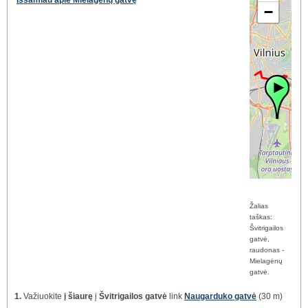
Išsamiau apie Mielagėnų gatvę
−
Žalias
taškas:
Švitrigailos
gatvė,
raudonas -
Mielagėnų
gatvė.
1.
Važiuokite
į šiaurę
į
Švitrigailos gatvė
link
Naugarduko gatvė
(30 m)