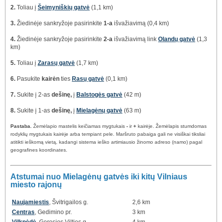
2.
Toliau į
Šeimyniškių gatvė
(1,1 km)
3.
Žiedinėje sankryžoje pasirinkite
1-a
išvažiavimą (0,4 km)
4.
Žiedinėje sankryžoje pasirinkite
2-a
išvažiavimą link
Olandų gatvė
(1,3
km)
5.
Toliau į
Zarasų gatvė
(1,7 km)
6.
Pasukite
kairėn
ties
Rasų gatvė
(0,1 km)
7.
Sukite į 2-as
dešinę,
į
Balstogės gatvė
(42 m)
8.
Sukite į 1-as
dešinę,
į
Mielagėnų gatvė
(63 m)
Pastaba.
Žemėlapio mastelis keičiamas mygtukais
-
ir
+
kairėje. Žemėlapis stumdomas
rodyklių mygtukais kairėje arba tempiant pele. Maršruto pabaiga gali ne visiškai tiksliai
atitikti ieškomą vietą, kadangi sistema ieško artimiausio žinomo adreso (namo) pagal
geografines koordinates.
Atstumai nuo Mielagėnų gatvės iki kitų Vilniaus
miesto rajonų
Naujamiestis
, Švitrigailos g.
2,6 km
Centras
, Gedimino pr.
3 km
Vilkpėdė
, Gerosios Vilties g.
4 km