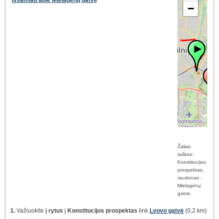
Išsamiau apie Mielagėnų gatvę
−
Žalias
taškas:
Konstitucijos
prospektas,
raudonas -
Mielagėnų
gatvė.
1.
Važiuokite
į rytus
į
Konstitucijos prospektas
link
Lvovo gatvė
(0,2 km)