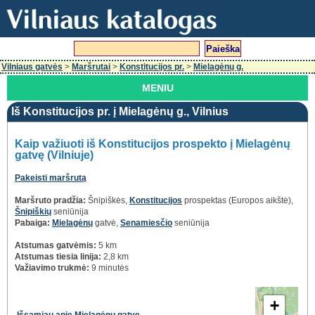
Vilniaus gatvės
>
Maršrutai
>
Konstitucijos pr.
>
Mielagėnų g.
MENIU
Iš Konstitucijos pr. į Mielagėnų g., Vilnius
Kaip važiuoti iš Konstitucijos prospekto į Mielagėnų
gatvę (Vilniuje)
Pakeisti maršrutą
Maršruto pradžia:
Šnipiškės,
Konstitucijos
prospektas (Europos aikštė),
Šnipiškių
seniūnija
Pabaiga:
Mielagėnų
gatvė,
Senamiesčio
seniūnija
Atstumas gatvėmis:
5 km
Atstumas tiesia linija:
2,8 km
Važiavimo trukmė:
9 minutės
+