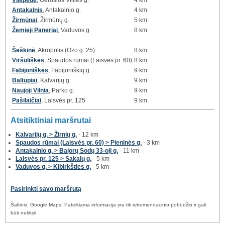
Antakalnis
, Antakalnio g.
4 km
Žirmūnai
, Žirmūnų g.
5 km
Žemieji Paneriai
, Vaduvos g.
8 km
Šeškinė
, Akropolis (Ozo g. 25)
8 km
Viršuliškės
, Spaudos rūmai (Laisvės pr. 60)
8 km
Fabijoniškės
, Fabijoniškių g.
9 km
Baltupiai
, Kalvarijų g.
9 km
Naujoji Vilnia
, Parko g.
9 km
Pašilaičiai
, Laisvės pr. 125
9 km
Atsitiktiniai maršrutai
Kalvarijų g. > Žirnių g.
- 12 km
Spaudos rūmai (Laisvės pr. 60) > Pieninės g.
- 3 km
Antakalnio g. > Bajorų Sodų 33-oji g.
- 11 km
Laisvės pr. 125 > Sakalų g.
- 5 km
Vaduvos g. > Kibirkšties g.
- 5 km
Pasirinkti savo maršrutą
Šaltinis: Google Maps. Pateikiama informacija yra tik rekomendacinio pobūdžio ir gali
būti netiksli.