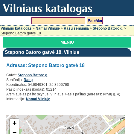
Vilniaus katalogas
>
Namai Vilniuje
>
Rasų seniūnija
>
Stepono Batoro g.
>
Stepono Batoro gatvė 18
MENIU
Stepono Batoro gatvė 18, Vilnius
Adresas: Stepono Batoro gatvė 18
Gatvė:
Stepono Batoro g.
Seniūnija:
Rasų
Koordinatės: 54.6849301, 25.3206768
Pašto indeksas (kodas): 01214
Artimiausias pašto skyrius: Vilniaus 7-asis paštas (adresas: Krivių g. 4)
Informacija:
Namai Vilniuje
+
−