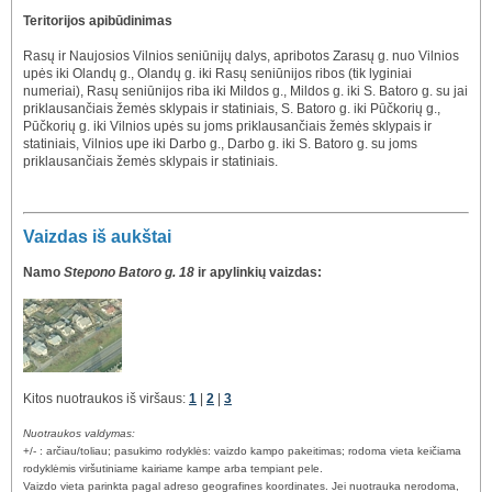
Teritorijos apibūdinimas
Rasų ir Naujosios Vilnios seniūnijų dalys, apribotos Zarasų g. nuo Vilnios
upės iki Olandų g., Olandų g. iki Rasų seniūnijos ribos (tik lyginiai
numeriai), Rasų seniūnijos riba iki Mildos g., Mildos g. iki S. Batoro g. su jai
priklausančiais žemės sklypais ir statiniais, S. Batoro g. iki Pūčkorių g.,
Pūčkorių g. iki Vilnios upės su joms priklausančiais žemės sklypais ir
statiniais, Vilnios upe iki Darbo g., Darbo g. iki S. Batoro g. su joms
priklausančiais žemės sklypais ir statiniais.
Vaizdas iš aukštai
Namo
Stepono Batoro g. 18
ir apylinkių vaizdas:
Kitos nuotraukos iš viršaus:
1
|
2
|
3
Nuotraukos valdymas:
+/- : arčiau/toliau; pasukimo rodyklės: vaizdo kampo pakeitimas; rodoma vieta keičiama
rodyklėmis viršutiniame kairiame kampe arba tempiant pele.
Vaizdo vieta parinkta pagal adreso geografines koordinates. Jei nuotrauka nerodoma,