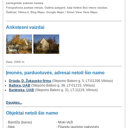
pamėginkite pakeisti mastelį.
Fotografuota įvairiais metais. Galima palyginti, kaip keitėsi šios vietos vaizdas.
Šaltiniai: Vilnius.lt, Bing Maps, Google Maps / Street View, Here Maps
Ankstesni vaizdai
Data: 2000 m.
Įmonės, parduotuvės, adresai netoli šio namo
Driada, D. Žukausko firma
(Stepono Batoro g. 5, LT-01206 Vilnius)
Baltora, UAB
(Stepono Batoro g. 36, LT-01215, Vilnius)
Bankteka, UAB
(Stepono Batoro g. 31, LT-11119, Vilnius)
Daugiau...
Objektai netoli šio namo
- Bandža (baras)
- Moki-Veži
- Aibė
- Filaretų jaunimo nakvynės