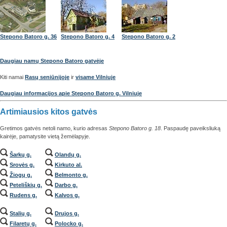
Stepono Batoro g. 36
Stepono Batoro g. 4
Stepono Batoro g. 2
Daugiau namų Stepono Batoro gatvėje
Kiti namai
Rasų seniūnijoje
ir
visame Vilniuje
Daugiau informacijos apie Stepono Batoro g. Vilniuje
Artimiausios kitos gatvės
Gretimos gatvės netoli namo, kurio adresas
Stepono Batoro g. 18
. Paspaudę paveiksliuką
kairėje, pamatysite vietą žemėlapyje.
Šarkų g.
Olandų g.
Srovės g.
Kirkuto al.
Žiogų g.
Belmonto g.
Peteliškių g.
Darbo g.
Rudens g.
Kalvos g.
Stalių g.
Drujos g.
Filaretų g.
Polocko g.