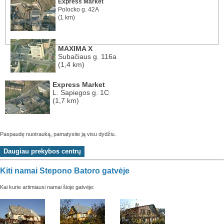
Express Market
Polocko g. 42A
(1 km)
MAXIMA X
Subačiaus g. 116a
(1,4 km)
Express Market
L. Sapiegos g. 1C
(1,7 km)
Paspaudę nuotrauką, pamatysite ją visu dydžiu.
Kiti namai Stepono Batoro gatvėje
Kai kurie artimiausi namai šioje gatvėje: