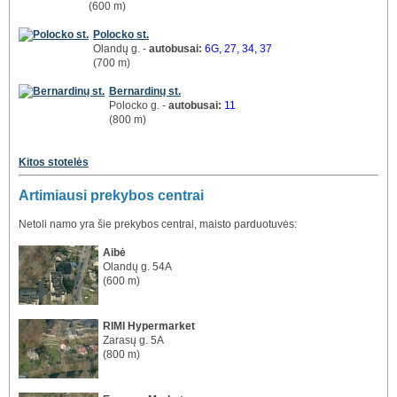
(600 m)
Polocko st.
Olandų g. -
autobusai:
6G, 27, 34, 37
(700 m)
Bernardinų st.
Polocko g. -
autobusai:
11
(800 m)
Kitos stotelės
Artimiausi prekybos centrai
Netoli namo yra šie prekybos centrai, maisto parduotuvės:
Aibė
Olandų g. 54A
(600 m)
RIMI Hypermarket
Zarasų g. 5A
(800 m)