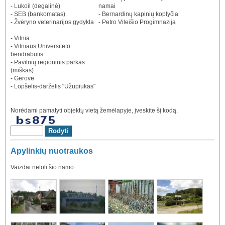
- Lukoil (degalinė)
namai
- SEB (bankomatas)
- Bernardinų kapinių koplyčia
- Žvėryno veterinarijos gydykla
- Petro Vileišio Progimnazija
- Vilnia
- Vilniaus Universiteto
bendrabutis
- Pavilnių regioninis parkas
(miškas)
- Gerove
- Lopšelis-darželis "Užupiukas"
Norėdami pamatyti objektų vietą žemėlapyje, įveskite šį kodą.
Apylinkių nuotraukos
Vaizdai netoli šio namo: