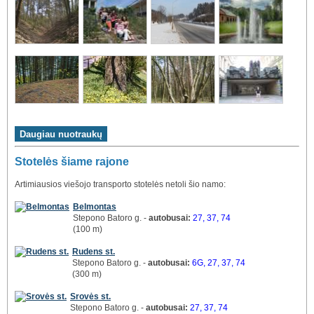
Stotelės šiame rajone
Artimiausios viešojo transporto stotelės netoli šio namo:
Belmontas
Stepono Batoro g. -
autobusai:
27, 37, 74
(100 m)
Rudens st.
Stepono Batoro g. -
autobusai:
6G, 27, 37, 74
(300 m)
Srovės st.
Stepono Batoro g. -
autobusai:
27, 37, 74