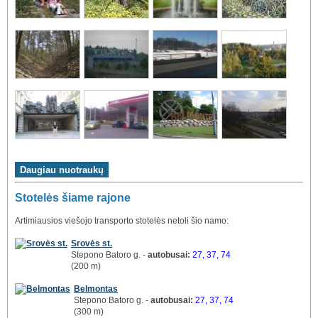
Stotelės šiame rajone
Artimiausios viešojo transporto stotelės netoli šio namo:
Srovės st.
Stepono Batoro g. -
autobusai:
27, 37, 74
(200 m)
Belmontas
Stepono Batoro g. -
autobusai:
27, 37, 74
(300 m)