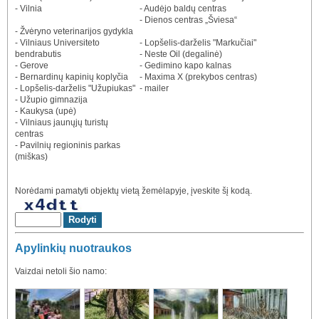
- Vilnia
- Audėjo baldų centras
- Dienos centras „Šviesa“
- Žvėryno veterinarijos gydykla
- Vilniaus Universiteto
- Lopšelis-darželis "Markučiai"
bendrabutis
- Neste Oil (degalinė)
- Gerove
- Gedimino kapo kalnas
- Bernardinų kapinių koplyčia
- Maxima X (prekybos centras)
- Lopšelis-darželis "Užupiukas"
- mailer
- Užupio gimnazija
- Kaukysa (upė)
- Vilniaus jaunųjų turistų
centras
- Pavilnių regioninis parkas
(miškas)
Norėdami pamatyti objektų vietą žemėlapyje, įveskite šį kodą.
Apylinkių nuotraukos
Vaizdai netoli šio namo: