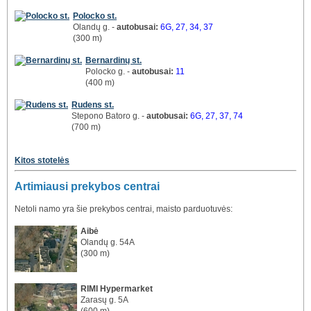
Polocko st.
Olandų g. -
autobusai:
6G, 27, 34, 37
(300 m)
Bernardinų st.
Polocko g. -
autobusai:
11
(400 m)
Rudens st.
Stepono Batoro g. -
autobusai:
6G, 27, 37, 74
(700 m)
Kitos stotelės
Artimiausi prekybos centrai
Netoli namo yra šie prekybos centrai, maisto parduotuvės:
Aibė
Olandų g. 54A
(300 m)
RIMI Hypermarket
Zarasų g. 5A
(600 m)