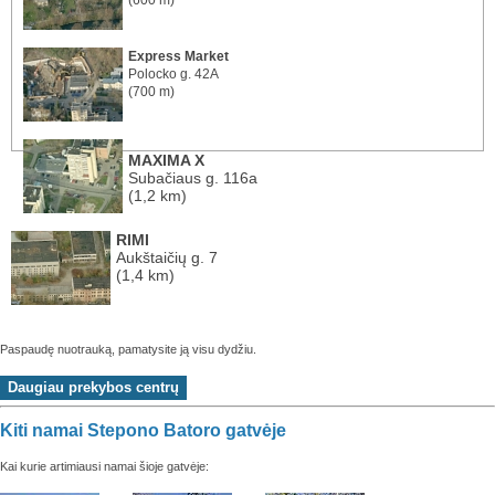
Express Market
Polocko g. 42A
(700 m)
MAXIMA X
Subačiaus g. 116a
(1,2 km)
RIMI
Aukštaičių g. 7
(1,4 km)
Paspaudę nuotrauką, pamatysite ją visu dydžiu.
Kiti namai Stepono Batoro gatvėje
Kai kurie artimiausi namai šioje gatvėje: