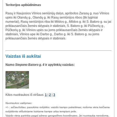
Teritorijos apibūdinimas
Rasų ir Naujosios Vilnios seniūnijų dalys, apribotos Zarasų g. nuo Vilnios
upės iki Olandų g., Olandų g. iki Rasų seniūnijos ribos (tik lyginiai
numeriai), Rasų seniūnijos riba iki Mildos g., Mildos g. iki S. Batoro g. su jai
priklausančiais žemės sklypais ir statiniais, S. Batoro g. iki Pūčkorių g.,
Pūčkorių g. iki Vilnios upės su joms priklausančiais žemės sklypais ir
statiniais, Vilnios upe iki Darbo g., Darbo g. iki S. Batoro g. su joms
priklausančiais žemės sklypais ir statiniais.
Vaizdas iš aukštai
Namo
Stepono Batoro g. 4
ir apylinkių vaizdas:
Kitos nuotraukos iš viršaus:
1
|
2
|
3
Nuotraukos valdymas:
+/- : arčiau/toliau; pasukimo rodyklės: vaizdo kampo pakeitimas; rodoma vieta keičiama
rodyklėmis viršutiniame kairiame kampe arba tempiant pele.
Vaizdo vieta parinkta pagal adreso geografines koordinates. Jei nuotrauka nerodoma,