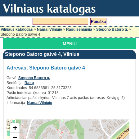
Vilniaus katalogas
>
Namai Vilniuje
>
Rasų seniūnija
>
Stepono Batoro g.
>
Stepono Batoro gatvė 4
MENIU
Stepono Batoro gatvė 4, Vilnius
Adresas: Stepono Batoro gatvė 4
Gatvė:
Stepono Batoro g.
Seniūnija:
Rasų
Koordinatės: 54.6833581, 25.3173223
Pašto indeksas (kodas): 01213
Artimiausias pašto skyrius: Vilniaus 7-asis paštas (adresas: Krivių g. 4)
Informacija:
Namai Vilniuje
+
−