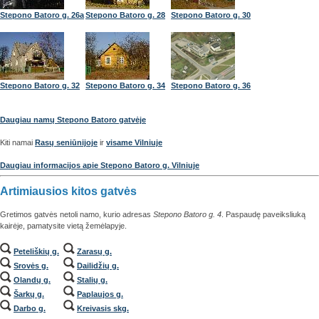
Stepono Batoro g. 26a
Stepono Batoro g. 28
Stepono Batoro g. 30
Stepono Batoro g. 32
Stepono Batoro g. 34
Stepono Batoro g. 36
Daugiau namų Stepono Batoro gatvėje
Kiti namai
Rasų seniūnijoje
ir
visame Vilniuje
Daugiau informacijos apie Stepono Batoro g. Vilniuje
Artimiausios kitos gatvės
Gretimos gatvės netoli namo, kurio adresas
Stepono Batoro g. 4
. Paspaudę paveiksliuką
kairėje, pamatysite vietą žemėlapyje.
Peteliškių g.
Zarasų g.
Srovės g.
Dailidžių g.
Olandų g.
Stalių g.
Šarkų g.
Paplaujos g.
Darbo g.
Kreivasis skg.