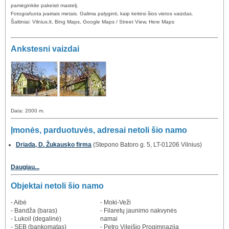
pamėginkite pakeisti mastelį.
Fotografuota įvairiais metais. Galima palyginti, kaip keitėsi šios vietos vaizdas.
Šaltiniai: Vilnius.lt, Bing Maps, Google Maps / Street View, Here Maps
Ankstesni vaizdai
Data: 2000 m.
Įmonės, parduotuvės, adresai netoli šio namo
Driada, D. Žukausko firma
(Stepono Batoro g. 5, LT-01206 Vilnius)
Daugiau...
Objektai netoli šio namo
- Aibė
- Moki-Veži
- Bandža (baras)
- Filaretų jaunimo nakvynės
- Lukoil (degalinė)
namai
- SEB (bankomatas)
- Petro Vileišio Progimnazija